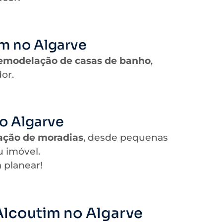
m no Algarve
emodelação de casas de banho
,
or.
o Algarve
ação de moradias
, desde pequenas
u imóvel.
 planear!
lcoutim no Algarve