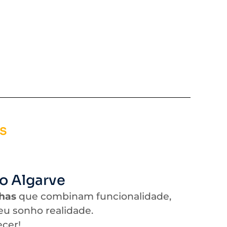
s
o Algarve
has
que combinam funcionalidade,
eu sonho realidade.
ecer!