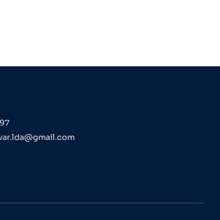
797
var.lda@gmail.com